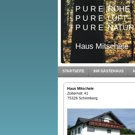
P U R E RUH
P U R E LUFT
P U R E NATUR
Haus Mitschele
STARTSEITE
IHR GÄSTEHAUS
Haus Mitschele
Zollernstr. 41
75328 Schömberg