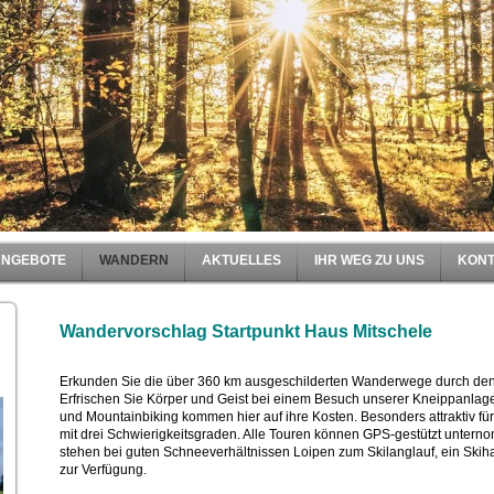
E
ANGEBOTE
WANDERN
AKTUELLES
IHR WEG ZU UNS
KON
Wandervorschlag Startpunkt Haus Mitschele
Erkunden Sie die über 360 km ausgeschilderten Wanderwege durch d
Erfrischen Sie Körper und Geist bei einem Besuch unserer Kneippanlag
und Mountainbiking kommen hier auf ihre Kosten. Besonders attraktiv für 
mit drei Schwierigkeitsgraden. Alle Touren können GPS-gestützt unter
stehen bei guten Schneeverhältnissen Loipen zum Skilanglauf, ein Skiha
zur Verfügung.