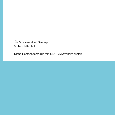
Druckversion
|
Sitemap
© Haus Mitschele
Diese Homepage wurde mit
IONOS MyWebsite
erstellt.