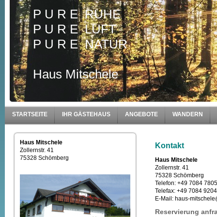
P U R E RUHE
P U R E LUFT
P U R E NATUR
Haus Mitschele
STARTSEITE
IHR GÄSTEHAUS
ANGEBOTE
WANDERN
Haus Mitschele
Kontakt
Zollernstr. 41
75328 Schömberg
Haus Mitschele
Zollernstr. 41
75328 Schömberg
Telefon: +49 7084 780
Telefax: +49 7084 920
E-Mail: haus-mitschele
Reservierung anfr